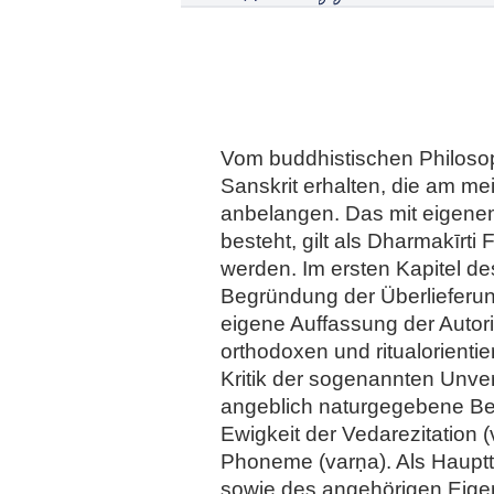
Vom buddhistischen Philosop
Sanskrit erhalten, die am me
anbelangen. Das mit eigenem
besteht, gilt als Dharmakīrt
werden. Im ersten Kapitel 
Begründung der Überlieferun
eigene Auffassung der Autori
orthodoxen und ritualorient
Kritik der sogenannten Unve
angeblich naturgegebene B
Ewigkeit der Vedarezitation
Phoneme (varṇa). Als Hauptte
sowie des angehörigen Eige