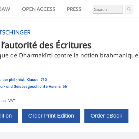
.ÖAW
OPEN ACCESS
PRESS
LTSCHINGER
l’autorité des Écritures
ue de Dharmakīrti contre la notion brahmanique 
 der phil.-hist. Klasse 760
ltur- und Geistesgeschichte Asiens 56
incl. VAT
ition
Order Print Edition
Order eBook