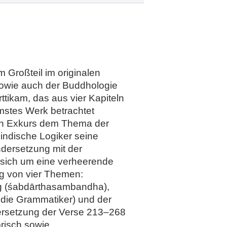
 Großteil im originalen
 sowie auch der Buddhologie
ikam, das aus vier Kapiteln
amstes Werk betrachtet
gen Exkurs dem Thema der
indische Logiker seine
ndersetzung mit der
s sich um eine verheerende
ng von vier Themen:
g (śabdārthasambandha),
 die Grammatiker) und der
Übersetzung der Verse 213–268
risch sowie