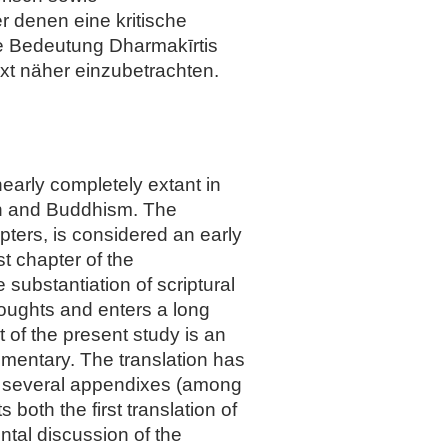
r denen eine kritische
ie Bedeutung Dharmakīrtis
xt näher einzubetrachten.
early completely extant in
tion and Buddhism. The
pters, is considered an early
st chapter of the
substantiation of scriptural
oughts and enters a long
 of the present study is an
mmentary. The translation has
es several appendixes (among
 both the first translation of
ntal discussion of the