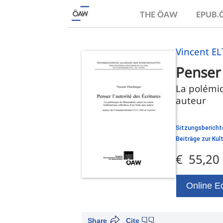
THE ÖAW
EPUB
Vincent E
Penser 
La polémiq
auteur
Sitzungsberichte
Beiträge zur Ku
€ 55,20
Online Ed
Share
Cite