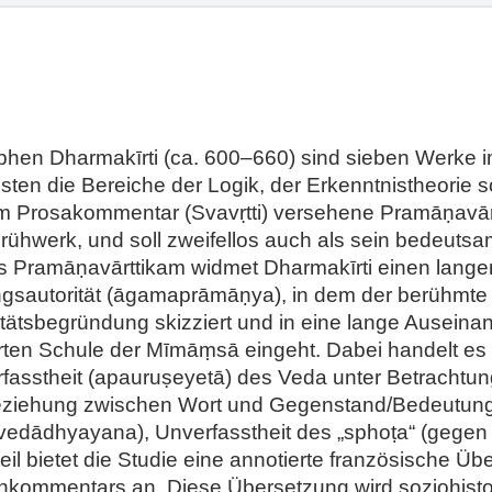
hen Dharmakīrti (ca. 600–660) sind sieben Werke im
isten die Bereiche der Logik, der Erkenntnistheorie
 Prosakommentar (Svavṛtti) versehene Pramāṇavārtt
i Frühwerk, und soll zweifellos auch als sein bedeuts
des Pramāṇavārttikam widmet Dharmakīrti einen lan
gsautorität (āgamaprāmāṇya), in dem der berühmte 
tätsbegründung skizziert und in eine lange Auseina
ierten Schule der Mīmāṃsā eingeht. Dabei handelt e
rfasstheit (apauruṣeyetā) des Veda unter Betrachtu
eziehung zwischen Wort und Gegenstand/Bedeutun
 (vedādhyayana), Unverfasstheit des „sphoṭa“ (gegen
il bietet die Studie eine annotierte französische 
nkommentars an. Diese Übersetzung wird soziohisto