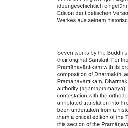
ideengeschichtlich eingeführ
Edition der tibetischen Ver
Werkes aus seinem historisch
…
Seven works by the Buddhist 
their original Sanskrit. For 
Pramāṇavārttikam with its pro
composition of Dharmakīrti an
Pramāṇavārttikam, Dharmakīrt
authority (āgamaprāmāṇya). 
contestation with the orthod
annotated translation into F
been undertaken from a histo
them a critical edition of the
this section of the Pramāṇav