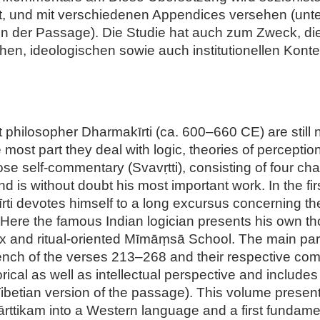
t, und mit verschiedenen Appendices versehen (unte
sion der Passage). Die Studie hat auch zum Zweck, d
en, ideologischen sowie auch institutionellen Konte
philosopher Dharmakīrti (ca. 600–660 CE) are still n
the most part they deal with logic, theories of percep
se self-commentary (Svavṛtti), consisting of four cha
d is without doubt his most important work. In the fir
i devotes himself to a long excursus concerning the 
Here the famous Indian logician presents his own th
ox and ritual-oriented Mīmāṃsā School. The main part
rench of the verses 213–268 and their respective co
rical as well as intellectual perspective and includ
 Tibetian version of the passage). This volume presents
ārttikam into a Western language and a first fundame