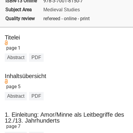
ISBN-13 Online
978-3-7001-8150-7
Subject Area
Medieval Studies
Quality review
refereed - online - print
Titelei
page 1
Abstract
PDF
Inhaltsübersicht
page 5
Abstract
PDF
1. Einleitung: Amor/Minne als Leitbegriffe des
12./13. Jahrhunderts
page 7