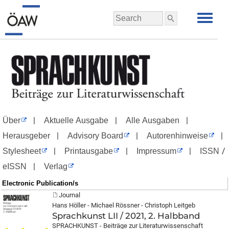
|
|
|
Über
Aktuelle Ausgabe
Alle Ausgaben
|
|
|
Herausgeber
Advisory Board
Autorenhinweise
|
|
|
/
Stylesheet
Printausgabe
Impressum
ISSN
|
eISSN
Verlag
Electronic Publication/s
Journal
Hans Höller - Michael Rössner - Christoph Leitgeb
Sprachkunst LII / 2021, 2. Halbband
SPRACHKUNST - Beiträge zur Literaturwissenschaft