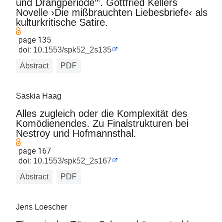
und Drangperiode‘“. Gottfried Kellers
Novelle ›Die mißbrauchten Liebesbriefe‹ als
kulturkritische Satire.
page 135
doi:
10.1553/spk52_2s135
Abstract
PDF
Saskia Haag
Alles zugleich oder die Komplexität des
Komödienendes. Zu Finalstrukturen bei
Nestroy und Hofmannsthal.
page 167
doi:
10.1553/spk52_2s167
Abstract
PDF
Jens Loescher