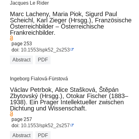
Jacques Le Rider
Marc Lacheny, Maria Piok, Sigurd Paul
Scheichl, Karl Zieger (Hrsgg.), Französische
Österreichbilder – Österreichische
Frankreichbilder.
page 253
doi:
10.1553/spk52_2s253
Abstract
PDF
Ingeborg Fialová-Fürstová
Václav Petrbok, Alice Stašková, Štěpán
Zbytovský (Hrsgg.), Otokar Fischer (1883–
1938). Ein Prager Intellektueller zwischen
Dichtung und Wissenschaft.
page 257
doi:
10.1553/spk52_2s257
Abstract
PDF