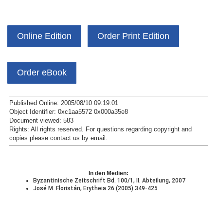
Online Edition
Order Print Edition
Order eBook
Published Online: 2005/08/10 09:19:01
Object Identifier: 0xc1aa5572 0x000a35e8
Document viewed:
583
Rights:
All rights reserved.
For questions regarding copyright and
copies please contact us by
email
.
In den Medien:
Byzantinische Zeitschrift Bd. 100/1, II. Abteilung, 2007
José M. Floristán, Erytheia 26 (2005) 349-425