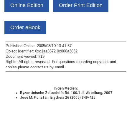
Online Edition
Order Print Edition
Order eBook
Published Online: 2005/08/10 13:41:57
Object Identifier: 0xc1aa5572 0x000a3632
Document viewed:
719
Rights:
All rights reserved.
For questions regarding copyright and
copies please contact us by
email
.
In den Medien:
Byzantinische Zeitschrift Bd. 100/1, II. Abteilung, 2007
José M. Floristán, Erytheia 26 (2005) 349-425