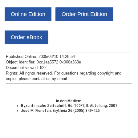
Online Edition
Order Print Edition
Order eBook
Published Online: 2005/08/10 14:28:54
Object Identifier: 0xc1aa5572 0x000a363e
Document viewed:
822
Rights:
All rights reserved.
For questions regarding copyright and
copies please contact us by
email
.
In den Medien:
Byzantinische Zeitschrift Bd. 100/1, II. Abteilung, 2007
José M. Floristán, Erytheia 26 (2005) 349-425