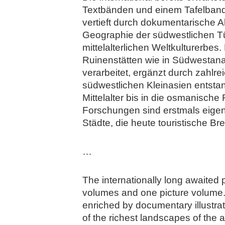
Textbänden und einem Tafelband,
vertieft durch dokumentarische 
Geographie der südwestlichen Tü
mittelalterlichen Weltkulturerbe
Ruinenstätten wie in Südwestanat
verarbeitet, ergänzt durch zahlr
südwestlichen Kleinasien entstan
Mittelalter bis in die osmanische
Forschungen sind erstmals eigen
Städte, die heute touristische Br
…
The internationally long awaited 
volumes and one picture volume. 
enriched by documentary illustra
of the richest landscapes of the 