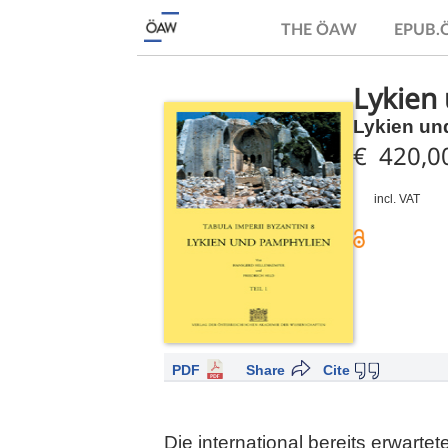
THE ÖAW
EPUB
Lykien 
Lykien un
€ 420,0
incl. VAT
PDF
Share
Cite
Die international bereits erwartet