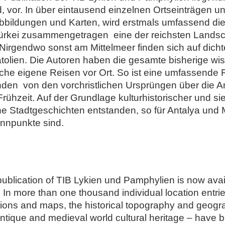
 vor. In über eintausend einzelnen Ortseinträgen u
Abbildungen und Karten, wird erstmals umfassend di
rkei zusammengetragen  eine der reichsten Landsc
s. Nirgendwo sonst am Mittelmeer finden sich auf dic
olien. Die Autoren haben die gesamte bisherige wiss
eiche eigene Reisen vor Ort. So ist eine umfassende
den  von den vorchristlichen Ursprüngen über die A
 Frühzeit. Auf der Grundlage kulturhistorischer und 
e Stadtgeschichten entstanden, so für Antalya und M
ennpunkte sind.
publication of TIB Lykien und Pamphylien is now availa
In more than one thousand individual location entri
tions and maps, the historical topography and geog
antique and medieval world cultural heritage – have b