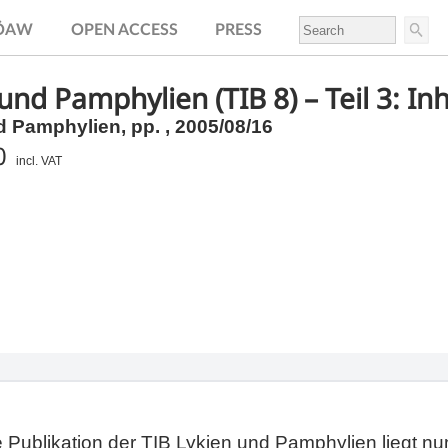
.ÖAW
OPEN ACCESS
PRESS
und Pamphylien (TIB 8) – Teil 3: In
d Pamphylien,
pp.
, 2005/08/16
0
incl. VAT
e Publikation der TIB Lykien und Pamphylien liegt nun 