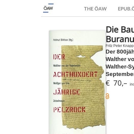
THE ÖAW
EPUB
Die Ba
Buranu
Fritz Peter Knapp
Der 800jäh
Walther vo
Walther-S
September
€ 70,–
in