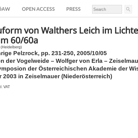
.ÖAW
OPEN ACCESS
PRESS
uform von Walthers Leich im Lich
m 60/60a
 (Heidelberg)
rige Pelzrock,
pp.
231-250, 2005/10/05
n der Vogelweide – Wolfger von Erla – Zeiselmau
ymposion der Österreichischen Akademie der Wis
 2003 in Zeiselmauer (Niederösterreich)
cl. VAT