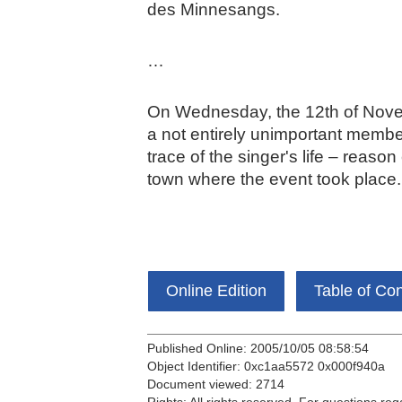
des Minnesangs.
…
On Wednesday, the 12th of Novem
a not entirely unimportant member
trace of the singer's life – reas
town where the event took place.
Online Edition
Table of Co
Published Online: 2005/10/05 08:58:54
Object Identifier: 0xc1aa5572 0x000f940a
Document viewed:
2714