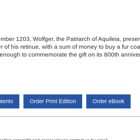
ber 1203, Wolfger, the Patriarch of Aquileia, prese
 of his retinue, with a sum of money to buy a fur co
on enough to commemorate the gift on its 800th anniver
ntents
Order Print Edition
Order eBook