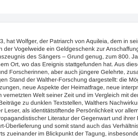
 hat Wolfger, der Patriarch von Aquileia, dem in se
 der Vogelweide ein Geldgeschenk zur Anschaffung
benszeugnis des Sängers – Grund genug, zum 800. J
m Ort, wo das Ereignis stattgefunden hat. Aus die
und ­Forscherinnen, aber auch jüngere Gelehrte, z
gen Stand der Walther-Forschung dargestellt: die M
etzungen, neue Aspekte der Heimatfrage, neue interp
isch vernetzten Welt seiner Zeit und im Vergleich mi
 Beiträge zu dunklen Textstellen, Walthers Nachwirku
r Leser, als identitätstiftende Persönlichkeit vor all
opagandistischer Literatur der Gegenwart und ihrer 
art-Überlieferung und somit stand auch das Verhältn
s zueinander im Blickpunkt der Tagung, insbesonde