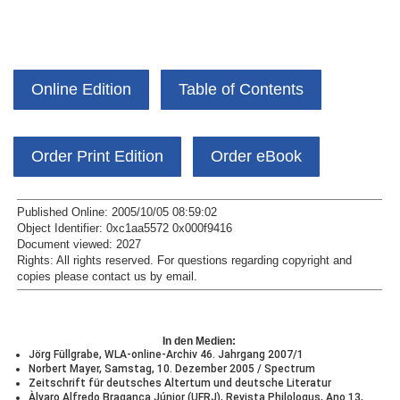
Online Edition
Table of Contents
Order Print Edition
Order eBook
Published Online: 2005/10/05 08:59:02
Object Identifier: 0xc1aa5572 0x000f9416
Document viewed:
2027
Rights:
All rights reserved.
For questions regarding copyright and
copies please contact us by
email
.
In den Medien:
Jörg Füllgrabe, WLA-online-Archiv 46. Jahrgang 2007/1
Norbert Mayer, Samstag, 10. Dezember 2005 / Spectrum
Zeitschrift für deutsches Altertum und deutsche Literatur
Àlvaro Alfredo Braganca Júnior (UFRJ), Revista Philologus, Ano 13,