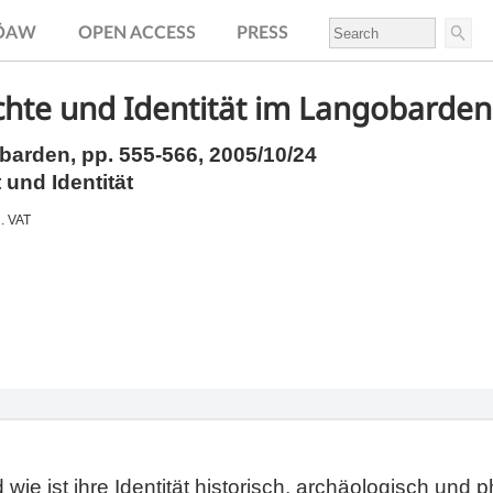
.ÖAW
OPEN ACCESS
PRESS
chte und Identität im Langobarden
obarden,
pp.
555-566, 2005/10/24
 und Identität
l. VAT
e ist ihre Identität historisch, archäologisch und p