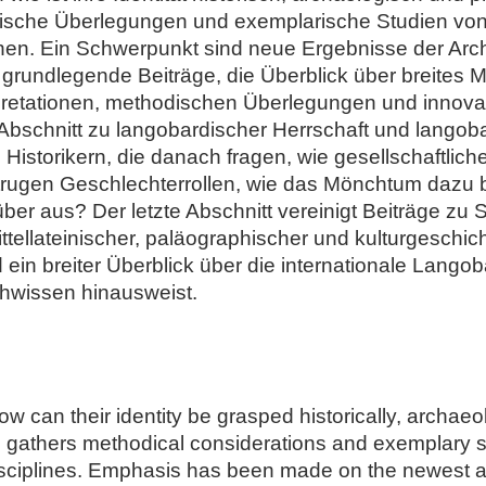
ische Überlegungen und exemplarische Studien von 
linen. Ein Schwerpunkt sind neue Ergebnisse der Ar
grundlegende Beiträge, die Überblick über breites Ma
retationen, methodischen Überlegungen und innova
schnitt zu langobardischer Herrschaft und langobard
 Historikern, die danach fragen, wie gesellschaftliche
 trugen Geschlechterrollen, wie das Mönchtum dazu be
er aus? Der letzte Abschnitt vereinigt Beiträge zu 
ttellateinischer, paläographischer und kulturgeschicht
 ein breiter Überblick über die internationale Lang
hwissen hinausweist.
an their identity be grasped historically, archaeolo
e gathers methodical considerations and exemplary s
isciplines. Emphasis has been made on the newest a