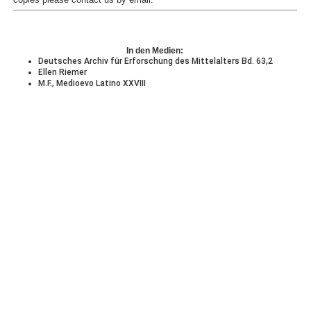
copies please contact us by
email
.
In den Medien:
Deutsches Archiv für Erforschung des Mittelalters Bd. 63,2
Ellen Riemer
M.F., Medioevo Latino XXVIII