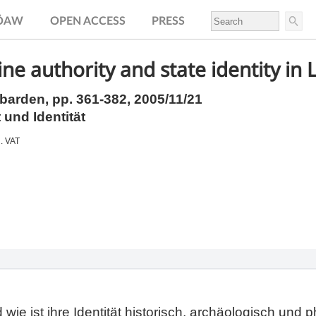
.ÖAW
OPEN ACCESS
PRESS
ne authority and state identity in L
obarden,
pp.
361-382, 2005/11/21
 und Identität
l. VAT
e ist ihre Identität historisch, archäologisch und p