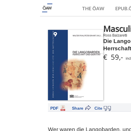
THE ÖAW
EPUB
Masculi
Ross Balzaretti
Die Lang
Herrschaft
€ 59,-
inc
PDF
Share
Cite
Wer waren die Langobarden, und wi