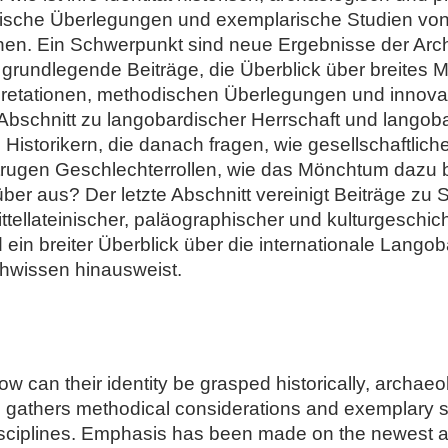
ische Überlegungen und exemplarische Studien von 
linen. Ein Schwerpunkt sind neue Ergebnisse der Ar
grundlegende Beiträge, die Überblick über breites Ma
retationen, methodischen Überlegungen und innova
schnitt zu langobardischer Herrschaft und langobard
 Historikern, die danach fragen, wie gesellschaftliche
 trugen Geschlechterrollen, wie das Mönchtum dazu be
er aus? Der letzte Abschnitt vereinigt Beiträge zu 
ttellateinischer, paläographischer und kulturgeschicht
 ein breiter Überblick über die internationale Lang
hwissen hinausweist.
an their identity be grasped historically, archaeolo
e gathers methodical considerations and exemplary s
isciplines. Emphasis has been made on the newest a