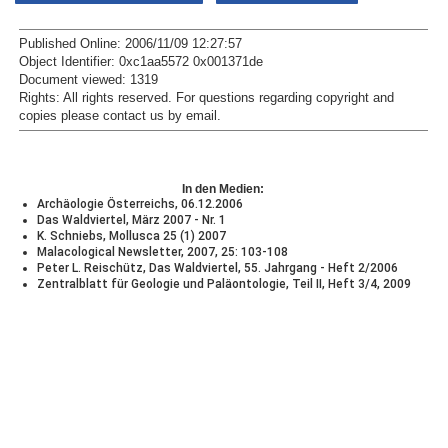
Published Online: 2006/11/09 12:27:57
Object Identifier: 0xc1aa5572 0x001371de
Document viewed:
1319
Rights:
All rights reserved.
For questions regarding copyright and
copies please contact us by
email
.
In den Medien:
Archäologie Österreichs, 06.12.2006
Das Waldviertel, März 2007 - Nr. 1
K. Schniebs, Mollusca 25 (1) 2007
Malacological Newsletter, 2007, 25: 103-108
Peter L. Reischütz, Das Waldviertel, 55. Jahrgang - Heft 2/2006
Zentralblatt für Geologie und Paläontologie, Teil II, Heft 3/4, 2009