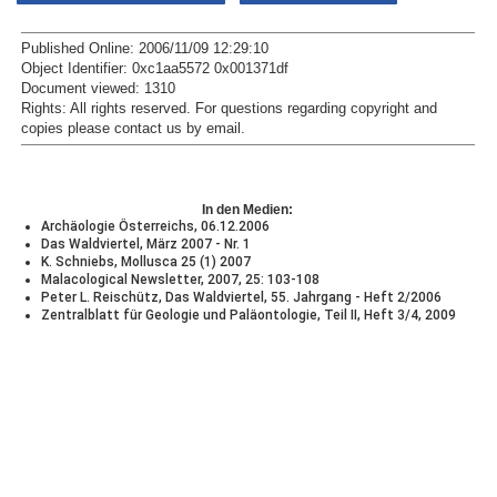
Published Online: 2006/11/09 12:29:10
Object Identifier: 0xc1aa5572 0x001371df
Document viewed:
1310
Rights:
All rights reserved.
For questions regarding copyright and
copies please contact us by
email
.
In den Medien:
Archäologie Österreichs, 06.12.2006
Das Waldviertel, März 2007 - Nr. 1
K. Schniebs, Mollusca 25 (1) 2007
Malacological Newsletter, 2007, 25: 103-108
Peter L. Reischütz, Das Waldviertel, 55. Jahrgang - Heft 2/2006
Zentralblatt für Geologie und Paläontologie, Teil II, Heft 3/4, 2009