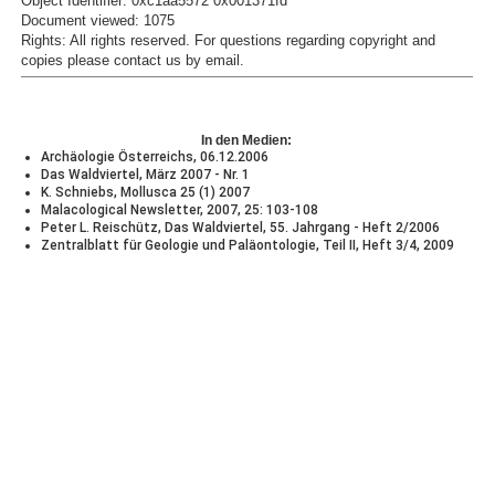
Object Identifier: 0xc1aa5572 0x001371fd
Document viewed:
1075
Rights:
All rights reserved.
For questions regarding copyright and
copies please contact us by
email
.
In den Medien:
Archäologie Österreichs, 06.12.2006
Das Waldviertel, März 2007 - Nr. 1
K. Schniebs, Mollusca 25 (1) 2007
Malacological Newsletter, 2007, 25: 103-108
Peter L. Reischütz, Das Waldviertel, 55. Jahrgang - Heft 2/2006
Zentralblatt für Geologie und Paläontologie, Teil II, Heft 3/4, 2009