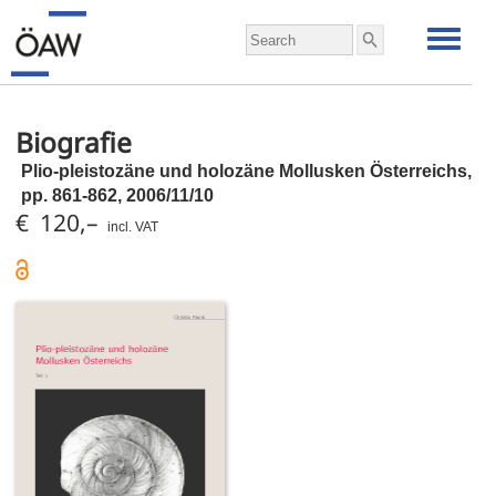
Biografie
Plio-pleistozäne und holozäne Mollusken Österreichs,
pp.
861-862, 2006/11/10
€ 120,–
incl. VAT