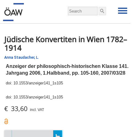
Jüdische Konvertiten in Wien 1782–
1914
Anna Staudacher,
L.
Anzeiger der philosophisch-historischen Klasse 141.
Jahrgang 2006, 1.Halbband,
pp.
105-160, 2007/03/28
doi:
10.1553/anzeiger141_1s105
doi:
10.1553/anzeiger141_1s105
€ 33,60
incl. VAT