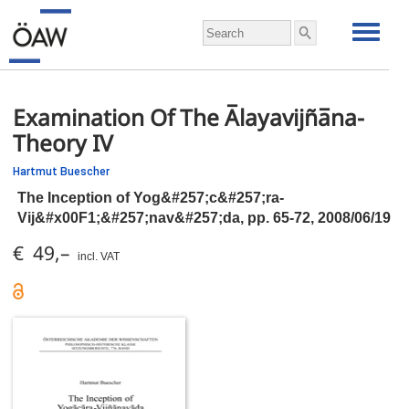
Examination Of The A̅layavijña̅na-
Theory IV
Hartmut Buescher
The Inception of Yog&#257;c&#257;ra-
Vij&#x00F1;&#257;nav&#257;da,
pp.
65-72, 2008/06/19
€ 49,–
incl. VAT