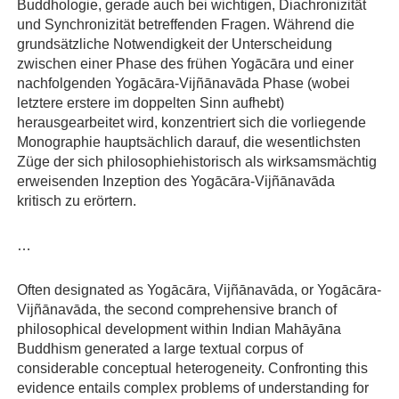
Buddhologie, gerade auch bei wichtigen, Diachronizität
und Synchronizität betreffenden Fragen. Während die
grundsätzliche Notwendigkeit der Unterscheidung
zwischen einer Phase des frühen Yogācāra und einer
nachfolgenden Yogācāra-Vijñānavāda Phase (wobei
letztere erstere im doppelten Sinn aufhebt)
herausgearbeitet wird, konzentriert sich die vorliegende
Monographie hauptsächlich darauf, die wesentlichsten
Züge der sich philosophiehistorisch als wirksamsmächtig
erweisenden Inzeption des Yogācāra-Vijñānavāda
kritisch zu erörtern.
…
Often designated as Yogācāra, Vijñānavāda, or Yogācāra-
Vijñānavāda, the second comprehensive branch of
philosophical development within Indian Mahāyāna
Buddhism generated a large textual corpus of
considerable conceptual heterogeneity. Confronting this
evidence entails complex problems of understanding for