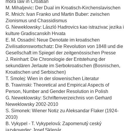
mora law in Croatian
M. Mihaljevic: Der Dual im Kroatisch-Kirchenslavischen
R. Mnich: Ivan Franko und Martin Buber: zwischen
Zionismus und Chassidismus
G. Neweklowsky: László Hadrovics kao istrazivac jezika i
kulture Gradiscanskih Hrvata
E. M. Ossadní: Neue Denotate im kroatischen
Zivilisationswortschatz: Die Revolution von 1848 und die
Gesellschaft im Spiegel der zeitgenössischen Presse
J. Reinhart: Die Chronologie der Entstehung der
sekundären Jerlaute im Serbokroatischen (Bosnischen,
Kroatischen und Serbischen)
T. Smolej: Wien in der slowenischen Literatur
B. Trawinski: Theoretical and Empirical Aspects of
Person, Number and Gender Resolution in Polish
G. Neweklowsky: Schriftenverzeichnis von Gerhard
Neweklowsky 2002-2010
S. Simonek: Wiener Notiz zu Aleksandar Flaker (1924-
2010)
B. Vykypel - T. Vykypelová: Zapomenutý ceský
jazykovedec Josef Sklenár