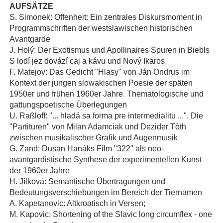
AUFSÄTZE
S. Simonek: Offenheit: Ein zentrales Diskursmoment in
Programmschriften der westslawischen historischen
Avantgarde
J. Holý: Der Exotismus und Apollinaires Spuren in Biebls
S lodí jez dovází caj a kávu und Nový Ikaros
F. Matejov: Das Gedicht "Hlasy" von Ján Ondrus im
Kontext der jungen slowakischen Poesie der späten
1950er und frühen 1960er Jahre. Thematologische und
gattungspoetische Überlegungen
U. Raßloff: "... hladá sa forma pre intermedialitu ...". Die
"Partituren" von Milan Adamciak und Dezider Tóth
zwischen musikalischer Grafik und Augenmusik
G. Zand: Dusan Hanáks Film "322" als neo-
avantgardistische Synthese der experimentellen Kunst
der 1960er Jahre
H. Jílková: Semantische Übertragungen und
Bedeutungsverschiebungen im Bereich der Tiernamen
A. Kapetanovic: Altkroatisch in Versen;
M. Kapovic: Shortening of the Slavic long circumflex - one