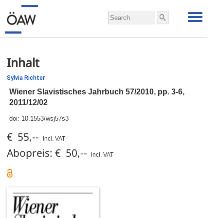
Inhalt
Sylvia Richter
Wiener Slavistisches Jahrbuch 57/2010,
pp.
3-6,
2011/12/02
doi:
10.1553/wsj57s3
€ 55,--
incl. VAT
Abopreis: € 50,--
incl. VAT