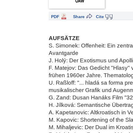
PDF
Share
Cite
AUFSÄTZE
S. Simonek: Offenheit: Ein zent
Avantgarde
J. Holý: Der Exotismus und Apolli
F. Matejov: Das Gedicht "Hlasy"
frühen 1960er Jahre. Thematolo
U. Raßloff: "... hladá sa forma p
musikalischer Grafik und Augen
G. Zand: Dusan Hanáks Film "322
H. Jílková: Semantische Übertr
A. Kapetanovic: Altkroatisch in V
M. Kapovic: Shortening of the Sla
M. Mihaljevic: Der Dual im Kroat