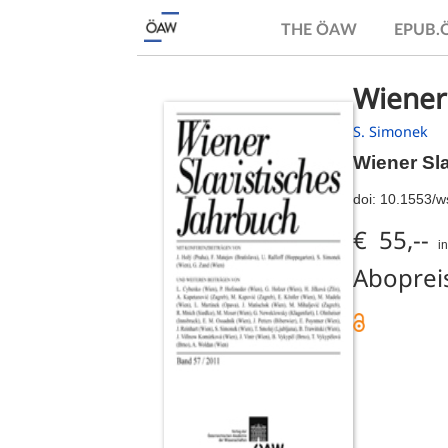
THE ÖAW
EPUB
Wiener
S. Simonek
Wiener Sl
doi:
10.1553/w
€ 55,--
i
Abopreis