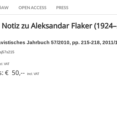
.ÖAW
OPEN ACCESS
PRESS
 Notiz zu Aleksandar Flaker (1924
avistisches Jahrbuch 57/2010,
pp.
215-218, 2011/
sj57s215
ncl. VAT
: € 50,--
incl. VAT