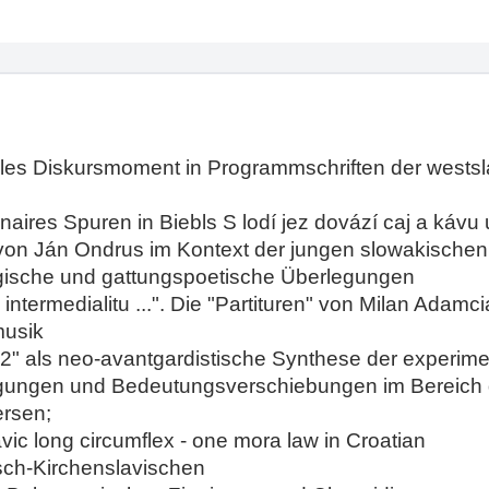
rales Diskursmoment in Programmschriften der wests
naires Spuren in Biebls S lodí jez dovází caj a kávu
 von Ján Ondrus im Kontext der jungen slowakische
gische und gattungspoetische Überlegungen
re intermedialitu ...". Die "Partituren" von Milan Ada
musik
" als neo-avantgardistische Synthese der experime
agungen und Bedeutungsverschiebungen im Bereich
ersen;
vic long circumflex - one mora law in Croatian
isch-Kirchenslavischen