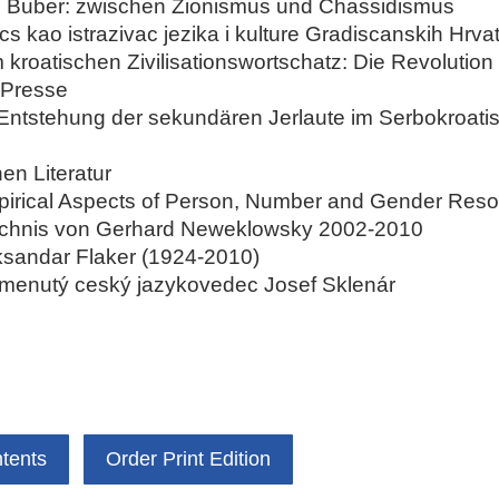
in Buber: zwischen Zionismus und Chassidismus
 kao istrazivac jezika i kulture Gradiscanskih Hrva
kroatischen Zivilisationswortschatz: Die Revolution
 Presse
r Entstehung der sekundären Jerlaute im Serbokroat
en Literatur
pirical Aspects of Person, Number and Gender Resol
eichnis von Gerhard Neweklowsky 2002-2010
ksandar Flaker (1924-2010)
omenutý ceský jazykovedec Josef Sklenár
ntents
Order Print Edition