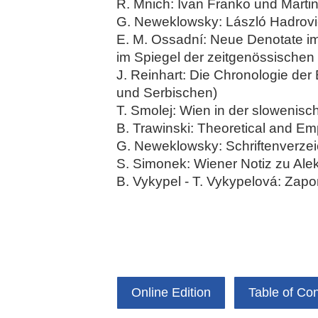
R. Mnich: Ivan Franko und Mart
G. Neweklowsky: László Hadrovics
E. M. Ossadní: Neue Denotate im 
im Spiegel der zeitgenössischen
J. Reinhart: Die Chronologie de
und Serbischen)
T. Smolej: Wien in der slowenisch
B. Trawinski: Theoretical and Em
G. Neweklowsky: Schriftenverz
S. Simonek: Wiener Notiz zu Ale
B. Vykypel - T. Vykypelová: Zap
Online Edition
Table of Co