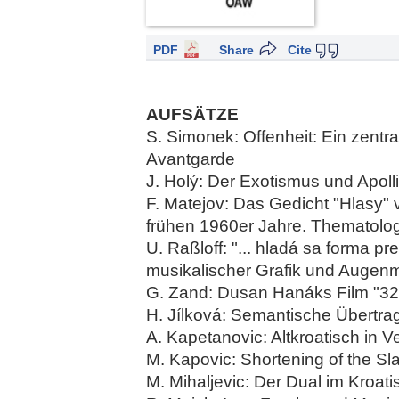
PDF
Share
Cite
AUFSÄTZE
S. Simonek: Offenheit: Ein zent
Avantgarde
J. Holý: Der Exotismus und Apolli
F. Matejov: Das Gedicht "Hlasy"
frühen 1960er Jahre. Thematolo
U. Raßloff: "... hladá sa forma p
musikalischer Grafik und Augen
G. Zand: Dusan Hanáks Film "322
H. Jílková: Semantische Übertr
A. Kapetanovic: Altkroatisch in V
M. Kapovic: Shortening of the Sla
M. Mihaljevic: Der Dual im Kroat