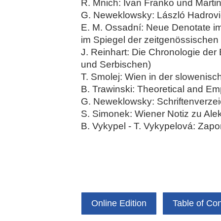
R. Mnich: Ivan Franko und Mart
G. Neweklowsky: László Hadrovics
E. M. Ossadní: Neue Denotate im 
im Spiegel der zeitgenössischen
J. Reinhart: Die Chronologie de
und Serbischen)
T. Smolej: Wien in der slowenisch
B. Trawinski: Theoretical and Em
G. Neweklowsky: Schriftenverz
S. Simonek: Wiener Notiz zu Ale
B. Vykypel - T. Vykypelová: Zap
Online Edition
Table of Co