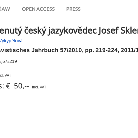
.ÖAW
OPEN ACCESS
PRESS
nutý český jazykovědec Josef Skle
 Vykypělová
avistisches Jahrbuch 57/2010,
pp.
219-224, 2011/
sj57s219
ncl. VAT
: € 50,--
incl. VAT