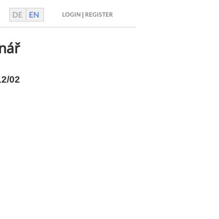
DE
EN
|
LOGIN
REGISTER
nář
12/02