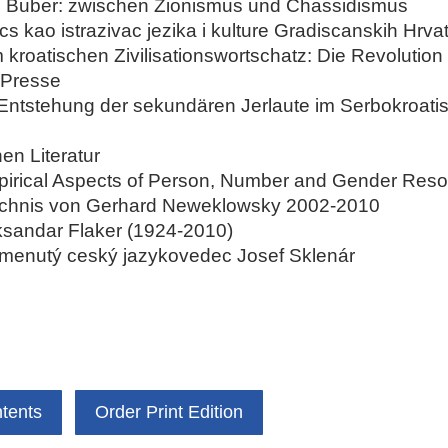
in Buber: zwischen Zionismus und Chassidismus
 kao istrazivac jezika i kulture Gradiscanskih Hrva
kroatischen Zivilisationswortschatz: Die Revolution
 Presse
r Entstehung der sekundären Jerlaute im Serbokroat
en Literatur
pirical Aspects of Person, Number and Gender Resol
eichnis von Gerhard Neweklowsky 2002-2010
ksandar Flaker (1924-2010)
omenutý ceský jazykovedec Josef Sklenár
ntents
Order Print Edition