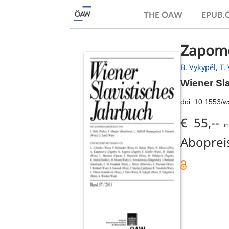
THE ÖAW
EPUB
Zapome
B. Vykypěl,
T.
Wiener Sl
doi:
10.1553/w
€ 55,--
i
Abopreis