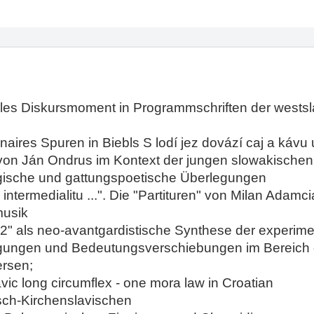
rales Diskursmoment in Programmschriften der wests
naires Spuren in Biebls S lodí jez dovází caj a kávu
 von Ján Ondrus im Kontext der jungen slowakische
gische und gattungspoetische Überlegungen
re intermedialitu ...". Die "Partituren" von Milan Ada
musik
" als neo-avantgardistische Synthese der experime
agungen und Bedeutungsverschiebungen im Bereich
ersen;
vic long circumflex - one mora law in Croatian
isch-Kirchenslavischen