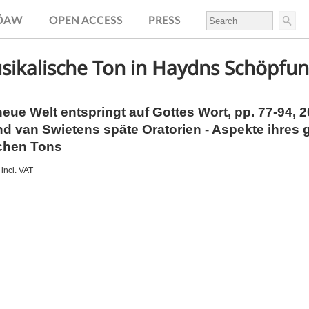
.ÖAW
OPEN ACCESS
PRESS
sikalische Ton in Haydns Schöpfun
eue Welt entspringt auf Gottes Wort,
pp.
77-94, 
d van Swietens späte Oratorien - Aspekte ihres 
chen Tons
incl. VAT