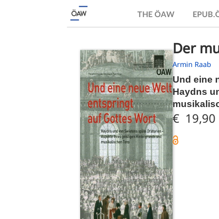
THE ÖAW
EPUB
Der mu
Armin Raab
Und eine n
Haydns un
musikalis
€ 19,90