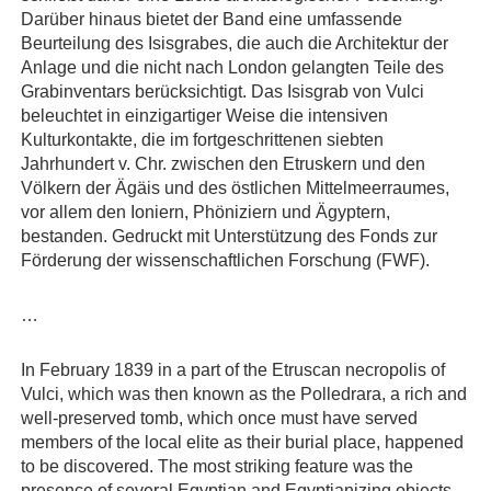
Darüber hinaus bietet der Band eine umfassende
Beurteilung des Isisgrabes, die auch die Architektur der
Anlage und die nicht nach London gelangten Teile des
Grabinventars berücksichtigt. Das Isisgrab von Vulci
beleuchtet in einzigartiger Weise die intensiven
Kulturkontakte, die im fortgeschrittenen siebten
Jahrhundert v. Chr. zwischen den Etruskern und den
Völkern der Ägäis und des östlichen Mittelmeerraumes,
vor allem den Ioniern, Phöniziern und Ägyptern,
bestanden. Gedruckt mit Unterstützung des Fonds zur
Förderung der wissenschaftlichen Forschung (FWF).
…
In February 1839 in a part of the Etruscan necropolis of
Vulci, which was then known as the Polledrara, a rich and
well-preserved tomb, which once must have served
members of the local elite as their burial place, happened
to be discovered. The most striking feature was the
presence of several Egyptian and Egyptianizing objects,