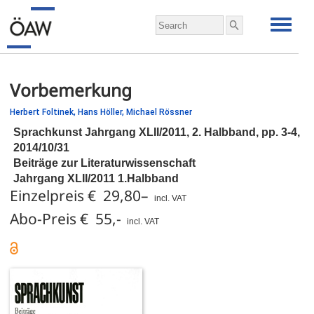
Vorbemerkung
Herbert Foltinek,
Hans Höller,
Michael Rössner
Sprachkunst Jahrgang XLII/2011, 2. Halbband,
pp.
3-4,
2014/10/31
Beiträge zur Literaturwissenschaft
Jahrgang XLII/2011 1.Halbband
Einzelpreis € 29,80–
incl. VAT
Abo-Preis € 55,-
incl. VAT