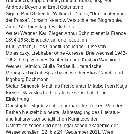
Handbuch. Supplemente, Band 3: Kunst, hrsg. von
Andreas Beyer und Ernst Osterkamp
Sigurd Paul Scheichl, William E. Yates, "Bin Dichter nur
der Posse". Johann Nestroy, Versuch einer Biographie.
Zum 150. Todestag des Dichters
Walter Wagner, Karl Zieger, Arthur Schnitzler et la France
1894-1938. Enquete sur une réception
Kurt Bartsch, Elias Canetti und Marie-Luise von
Motesiczky, Liebhaber ohne Adresse. Briefwechsel 1942-
1992, hrsg. von Ines Schlenker und Kristian Wachinger
Werner Helmich, Giulia Radaelli, Literarische
Mehrsprachigkeit. Sprachwechsel bei Elias Canetti und
Ingeborg Bachmann
Stefan Simonek, Matthias Freise unter Mitarbeit von Katja
Freise. Slawistische Literaturwissenschaft. Eine
Einführung
Christoph Leitgeb, Zentraleuropäische Reisen. Von der
Frühen Neuzeit bis heute. Jahrestagung des Literatur-
und kulturwissenschaftlichen Komittees der
Österreichischen und der Ungarischen Akademie der
Wissenschaften, 22. bis 24. September 2011, Wien