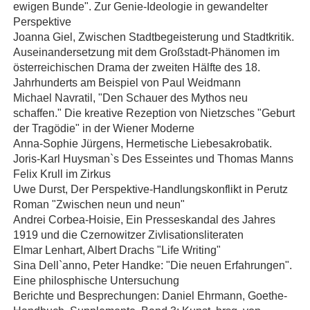
ewigen Bunde". Zur Genie-Ideologie in gewandelter
Perspektive
Joanna Giel, Zwischen Stadtbegeisterung und Stadtkritik.
Auseinandersetzung mit dem Großstadt-Phänomen im
österreichischen Drama der zweiten Hälfte des 18.
Jahrhunderts am Beispiel von Paul Weidmann
Michael Navratil, "Den Schauer des Mythos neu
schaffen." Die kreative Rezeption von Nietzsches "Geburt
der Tragödie" in der Wiener Moderne
Anna-Sophie Jürgens, Hermetische Liebesakrobatik.
Joris-Karl Huysman`s Des Esseintes und Thomas Manns
Felix Krull im Zirkus
Uwe Durst, Der Perspektive-Handlungskonflikt in Perutz
Roman "Zwischen neun und neun"
Andrei Corbea-Hoisie, Ein Presseskandal des Jahres
1919 und die Czernowitzer Zivlisationsliteraten
Elmar Lenhart, Albert Drachs "Life Writing"
Sina Dell`anno, Peter Handke: "Die neuen Erfahrungen".
Eine philosphische Untersuchung
Berichte und Besprechungen: Daniel Ehrmann, Goethe-