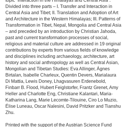
topic “Interaction in the Himalayas and Central Asia”.
Divided into three parts – I. Transfer and Interaction in
Central Asia and Tibet; II. Translation and Adoption of Art
and Architecture in the Western Himalayas; III. Patterns of
Transformation in Tibet, Nepal, Mongolia and Central Asia
– and preceded by an introduction by Christian Jahoda,
past and current transformation processes of social,
religious and material culture are addressed in 19 original
contributions by experts from various fields of knowledge
and disciplines including archaeology, architecture, art
history and social anthropology as well as Central Asian,
Mongolian and Tibetan Studies: Eva Allinger, Ágnes
Birtalan, Isabelle Charleux, Quentin Devers, Marialaura
Di Mattia, Lewis Doney, Lhagvasuren Erdenebold,
Finbarr B. Flood, Hubert Feiglstorfer, Frantz Grenet, Amy
Heller and Charlotte Eng, Christiane Kalantari, Maria-
Katharina Lang, Marie Lecomte-Tilouine, Ciro Lo Muzio,
Élise Luneau, Oscar Nalesini, David Pritzker and Tianshu
Zhu.
Printed with the support of the Austrian Science Fund