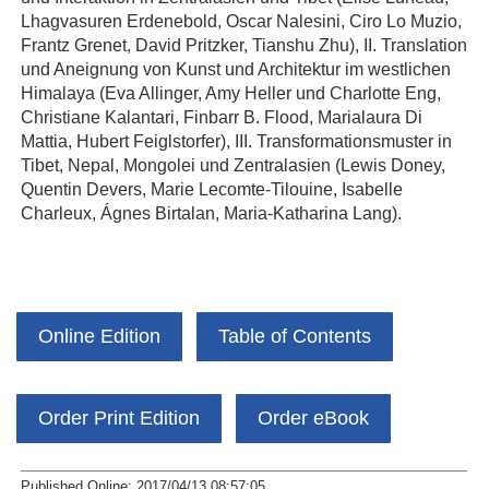
Lhagvasuren Erdenebold, Oscar Nalesini, Ciro Lo Muzio,
Frantz Grenet, David Pritzker, Tianshu Zhu), II. Translation
und Aneignung von Kunst und Architektur im westlichen
Himalaya (Eva Allinger, Amy Heller und Charlotte Eng,
Christiane Kalantari, Finbarr B. Flood, Marialaura Di
Mattia, Hubert Feiglstorfer), III. Transformationsmuster in
Tibet, Nepal, Mongolei und Zentralasien (Lewis Doney,
Quentin Devers, Marie Lecomte-Tilouine, Isabelle
Charleux, Ágnes Birtalan, Maria-Katharina Lang).
Online Edition
Table of Contents
Order Print Edition
Order eBook
Published Online: 2017/04/13 08:57:05