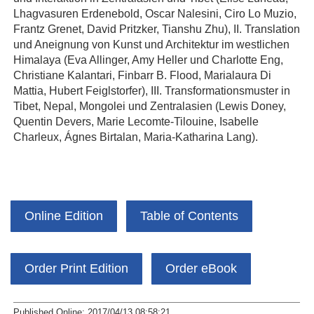
Lhagvasuren Erdenebold, Oscar Nalesini, Ciro Lo Muzio,
Frantz Grenet, David Pritzker, Tianshu Zhu), II. Translation
und Aneignung von Kunst und Architektur im westlichen
Himalaya (Eva Allinger, Amy Heller und Charlotte Eng,
Christiane Kalantari, Finbarr B. Flood, Marialaura Di
Mattia, Hubert Feiglstorfer), III. Transformationsmuster in
Tibet, Nepal, Mongolei und Zentralasien (Lewis Doney,
Quentin Devers, Marie Lecomte-Tilouine, Isabelle
Charleux, Ágnes Birtalan, Maria-Katharina Lang).
Online Edition
Table of Contents
Order Print Edition
Order eBook
Published Online: 2017/04/13 08:58:21