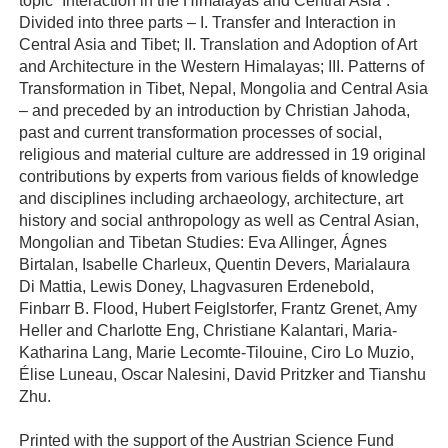
topic “Interaction in the Himalayas and Central Asia”.
Divided into three parts – I. Transfer and Interaction in
Central Asia and Tibet; II. Translation and Adoption of Art
and Architecture in the Western Himalayas; III. Patterns of
Transformation in Tibet, Nepal, Mongolia and Central Asia
– and preceded by an introduction by Christian Jahoda,
past and current transformation processes of social,
religious and material culture are addressed in 19 original
contributions by experts from various fields of knowledge
and disciplines including archaeology, architecture, art
history and social anthropology as well as Central Asian,
Mongolian and Tibetan Studies: Eva Allinger, Ágnes
Birtalan, Isabelle Charleux, Quentin Devers, Marialaura
Di Mattia, Lewis Doney, Lhagvasuren Erdenebold,
Finbarr B. Flood, Hubert Feiglstorfer, Frantz Grenet, Amy
Heller and Charlotte Eng, Christiane Kalantari, Maria-
Katharina Lang, Marie Lecomte-Tilouine, Ciro Lo Muzio,
Élise Luneau, Oscar Nalesini, David Pritzker and Tianshu
Zhu.
Printed with the support of the Austrian Science Fund