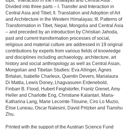
topic “Interaction in the Himalayas and Central Asia”.
Divided into three parts – I. Transfer and Interaction in
Central Asia and Tibet; II. Translation and Adoption of Art
and Architecture in the Western Himalayas; III. Patterns of
Transformation in Tibet, Nepal, Mongolia and Central Asia
– and preceded by an introduction by Christian Jahoda,
past and current transformation processes of social,
religious and material culture are addressed in 19 original
contributions by experts from various fields of knowledge
and disciplines including archaeology, architecture, art
history and social anthropology as well as Central Asian,
Mongolian and Tibetan Studies: Eva Allinger, Ágnes
Birtalan, Isabelle Charleux, Quentin Devers, Marialaura
Di Mattia, Lewis Doney, Lhagvasuren Erdenebold,
Finbarr B. Flood, Hubert Feiglstorfer, Frantz Grenet, Amy
Heller and Charlotte Eng, Christiane Kalantari, Maria-
Katharina Lang, Marie Lecomte-Tilouine, Ciro Lo Muzio,
Élise Luneau, Oscar Nalesini, David Pritzker and Tianshu
Zhu.
Printed with the support of the Austrian Science Fund