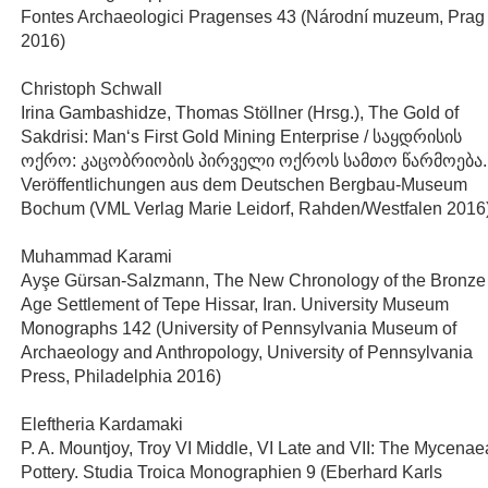
Fontes Archaeologici Pragenses 43 (Národní muzeum, Prag
2016)
Christoph Schwall
Irina Gambashidze, Thomas Stöllner (Hrsg.), The Gold of
Sakdrisi: Man‘s First Gold Mining Enterprise / საყდრისის
ოქრო: კაცობრიობის პირველი ოქროს სამთო წარმოება.
Veröffentlichungen aus dem Deutschen Bergbau-Museum
Bochum (VML Verlag Marie Leidorf, Rahden/Westfalen 2016
Muhammad Karami
Ayşe Gürsan-Salzmann, The New Chronology of the Bronze
Age Settlement of Tepe Hissar, Iran. University Museum
Monographs 142 (University of Pennsylvania Museum of
Archaeology and Anthropology, University of Pennsylvania
Press, Philadelphia 2016)
Eleftheria Kardamaki
P. A. Mountjoy, Troy VI Middle, VI Late and VII: The Mycena
Pottery. Studia Troica Monographien 9 (Eberhard Karls