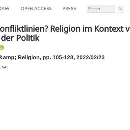
.ÖAW
OPEN ACCESS
PRESS
nfliktlinien? Religion im Kontext 
er Politik
 &amp; Religion,
pp.
105-128, 2022/02/23
l. VAT