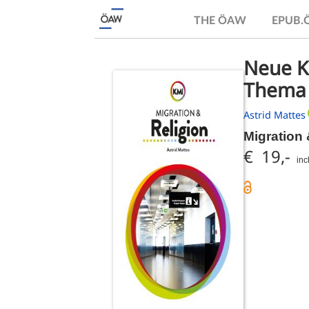
THE ÖAW
EPUB
Neue Ko
Thema d
Astrid Mattes
Migration
€ 19,-
inc