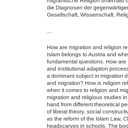
migrantische Religion unterhalb
die Diagnosen der gegenwärtigen 
Gesellschaft, Wissenschaft, Reli
…
How are migration and religion re
Islam belongs to Austria and whe
fundamental questions. How are
and institutional adaption proces
a dominant subject in migration d
and migration? How is religion re
when it comes to religion and migr
migration and religious studies i
hand from different theoretical pe
of liberal theory, social construc
as the reform of the Islam Law, C
headscarves in schools. The book