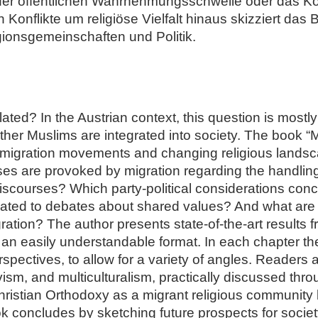
 der öffentlichen Wahrnehmungsschwelle oder das Ko
Konflikte um religiöse Vielfalt hinaus skizziert das
gionsgemeinschaften und Politik.
lated? In the Austrian context, this question is most
ther Muslims are integrated into society. The book “
 migration movements and changing religious lands
ses are provoked by migration regarding the handling 
iscourses? Which party-political considerations concer
lated to debates about shared values? And what are t
ation? The author presents state-of-the-art results f
n an easily understandable format. In each chapter th
rspectives, to allow for a variety of angles. Readers
tivism, and multiculturalism, practically discussed th
hristian Orthodoxy as a migrant religious community 
 concludes by sketching future prospects for society