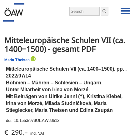
Mitteleuropäische Schulen VII (ca.
1400‒1500) - gesamt PDF
Maria Theisen
Mitteleuropäische Schulen VII (ca. 1400‒1500),
pp.
,
2022/07/14
Böhmen ‒ Mähren ‒ Schlesien ‒ Ungarn.
Unter Mitarbeit von Irina von Morzé.
Mit Beiträgen von Ulrike Jenni (†), Kristina Klebel,
Irina von Morzé, Milada Studničková, Maria
Stieglecker, Maria Theisen und Edina Zsupán
doi:
10.1553/978OEAW88612
€ 290,–
incl. VAT