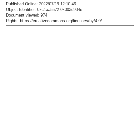
Published Online: 2022/07/19 12:10:46
Object Identifier: 0xc1aa5572 0x003d934e
Document viewed:
974
Rights:
https://creativecommons.org/licenses/by/4.0/