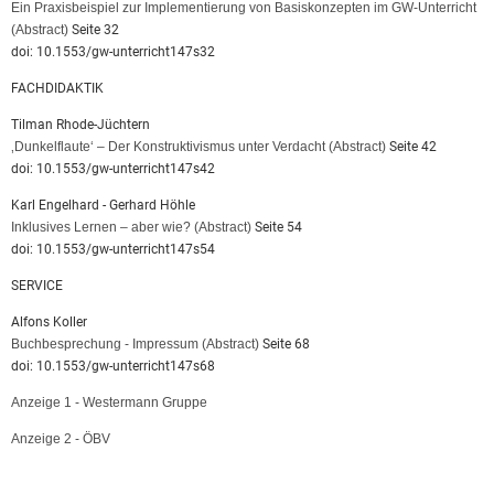
Ein Praxisbeispiel zur Implementierung von Basiskonzepten im GW-Unterricht
(Abstract)
Seite 32
doi: 10.1553/gw-unterricht147s32
FACHDIDAKTIK
Tilman Rhode-Jüchtern
‚Dunkelflaute‘ – Der Konstruktivismus unter Verdacht
(Abstract)
Seite 42
doi: 10.1553/gw-unterricht147s42
Karl Engelhard - Gerhard Höhle
Inklusives Lernen – aber wie?
(Abstract)
Seite 54
doi: 10.1553/gw-unterricht147s54
SERVICE
Alfons Koller
Buchbesprechung - Impressum
(Abstract)
Seite 68
doi: 10.1553/gw-unterricht147s68
Anzeige 1 - Westermann Gruppe
Anzeige 2 - ÖBV