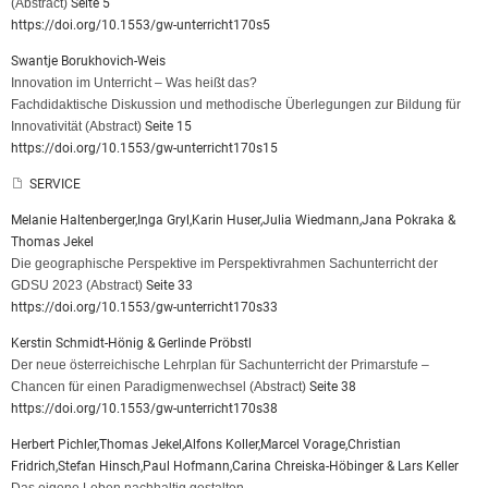
(Abstract)
Seite 5
https://doi.org/10.1553/gw-unterricht170s5
Swantje Borukhovich-Weis
Innovation im Unterricht – Was heißt das?
Fachdidaktische Diskussion und methodische Überlegungen zur Bildung für
Innovativität
(Abstract)
Seite 15
https://doi.org/10.1553/gw-unterricht170s15
SERVICE
Melanie Haltenberger,Inga Gryl,Karin Huser,Julia Wiedmann,Jana Pokraka &
Thomas Jekel
Die geographische Perspektive im Perspektivrahmen Sachunterricht der
GDSU 2023
(Abstract)
Seite 33
https://doi.org/10.1553/gw-unterricht170s33
Kerstin Schmidt-Hönig & Gerlinde Pröbstl
Der neue österreichische Lehrplan für Sachunterricht der Primarstufe –
Chancen für einen Paradigmenwechsel
(Abstract)
Seite 38
https://doi.org/10.1553/gw-unterricht170s38
Herbert Pichler,Thomas Jekel,Alfons Koller,Marcel Vorage,Christian
Fridrich,Stefan Hinsch,Paul Hofmann,Carina Chreiska-Höbinger & Lars Keller