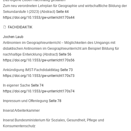
Das eigene Leben nachhaltig gestalten
Zum neu verordneten Lehrplan für Geographie und wirtschaftliche Bildung der
Sekundarstufe I (2023)
(Abstract)
Seite 44
https://doi.org/10.1553/gw-unterricht170s44
FACHDIDAKTIK
Jochen Laub
Antinomien im Geographieunterricht – Möglichkeiten des Umgangs mit
didaktischen Antinomien im Geographieunterricht am Beispiel Bildung für
nachhaltige Entwicklung
(Abstract)
Seite 56
https://doi.org/10.1553/gw-unterricht170s56
Ankündigung IMST-Fachdidaktiktag
Seite 73
https://doi.org/10.1553/gw-unterricht170s73
In eigener Sache
Seite 74
https://doi.org/10.1553/gw-unterricht170s74
Impressum und Offenlegung
Seite 78
Inserat Arbeiterkammer
Inserat Bundesministerium für Soziales, Gesundheit, Pflege und
Konsumentenschutz