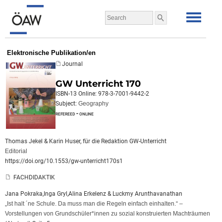
Elektronische Publikation/en
Journal
GW Unterricht 170
ISBN-13 Online: 978-3-7001-9442-2
Subject:
Geography
refereed - online
Thomas Jekel & Karin Huser, für die Redaktion GW-Unterricht
Editorial
https://doi.org/10.1553/gw-unterricht170s1
FACHDIDAKTIK
Jana Pokraka,Inga Gryl,Alina Erkelenz & Luckmy Arunthavanathan
„Ist halt ´ne Schule. Da muss man die Regeln einfach einhalten.“ –
Vorstellungen von Grundschüler*innen zu sozial konstruierten Machträumen