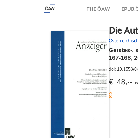
THE ÖAW
EPUB
Die Aut
Österreichisc
Geistes-, 
167-168, 2
doi:
10.1553/0
€ 48,--
i