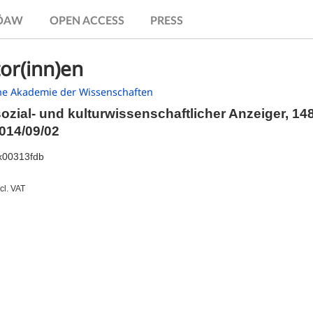
.ÖAW
OPEN ACCESS
PRESS
or(inn)en
he Akademie der Wissenschaften
sozial- und kulturwissenschaftlicher Anzeiger, 14
014/09/02
x00313fdb
ncl. VAT