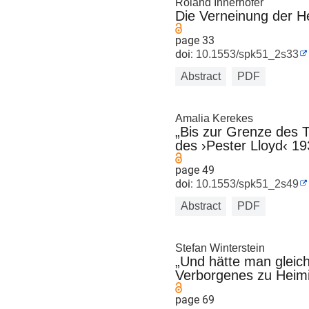
Roland Innerhofer
Die Verneinung der He
page 33
doi:
10.1553/spk51_2s33
Abstract
PDF
Amalia Kerekes
„Bis zur Grenze des T
des ›Pester Lloyd‹ 19
page 49
doi:
10.1553/spk51_2s49
Abstract
PDF
Stefan Winterstein
„Und hätte man gleich
Verborgenes zu Heimi
page 69