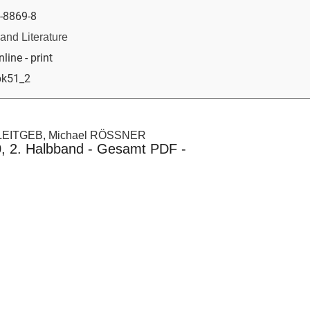
-8869-8
 and Literature
nline - print
pk51_2
 LEITGEB, Michael RÖSSNER
0, 2. Halbband - Gesamt PDF -