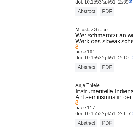
doi:
10.1553/spk51_2s69
Abstract
PDF
Miloslav Szabo
Wer schmarotzt an we
Werk des slowakischen
page 101
doi:
10.1553/spk51_2s101
Abstract
PDF
Anja Thiele
Instrumentelle Indien
Antisemitismus in der
page 117
doi:
10.1553/spk51_2s117
Abstract
PDF